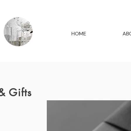
HOME
AB
& Gifts