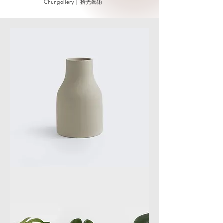
​Chungallery | 拾光藝術
拾
光
花
器