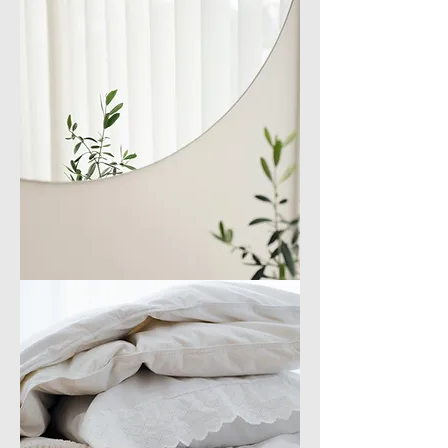
呢
喃
織
毯
映
照
明
鏡