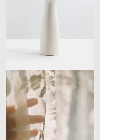
象
白
花
器