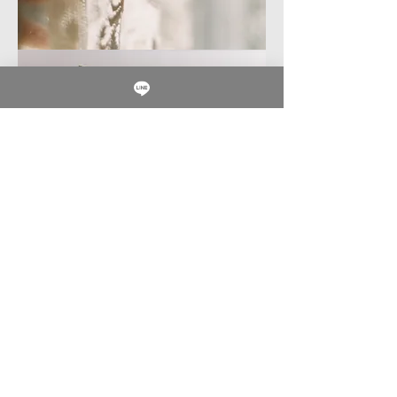
時
光
窗
簾
雅
緻
花
器