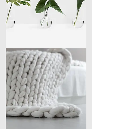
水
玻
花
器