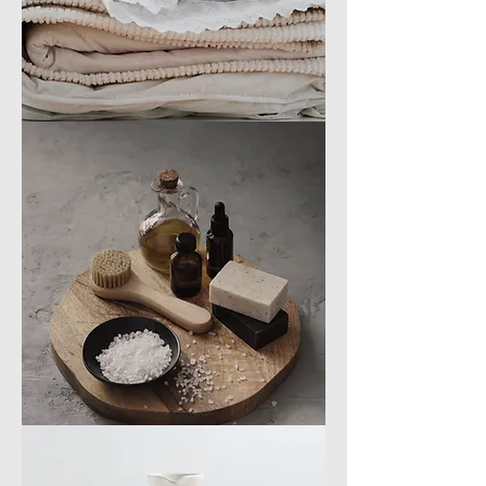
緹
花
寢
具
衛
浴
備
品