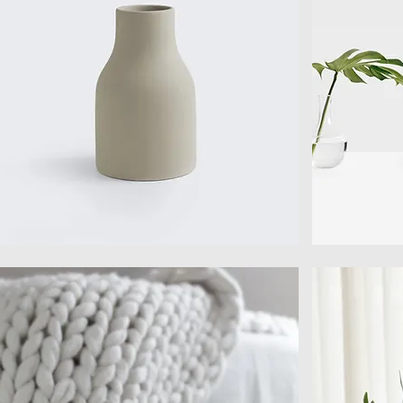
拾
水
光
玻
花
花
器
器