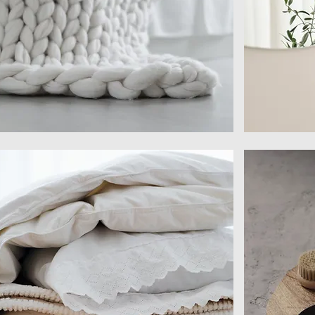
呢
映
喃
照
織
明
毯
鏡