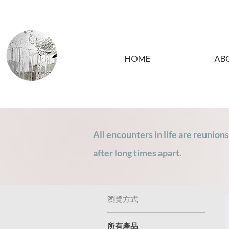
HOME
AB
All encounters in life are reunions
after long times apart.
瀏覽方式
所有產品