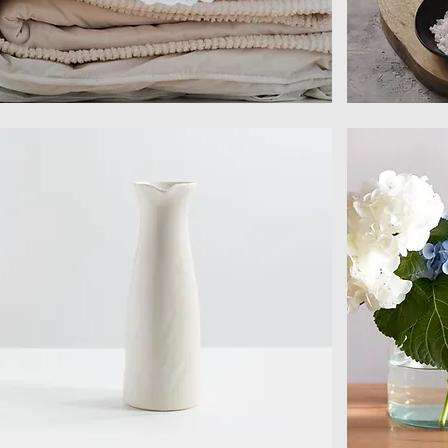
緹
衛
花
浴
寢
備
具
品