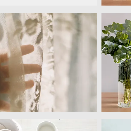
象
水
白
漾
花
花
器
器
時
雅
光
緻
窗
花
簾
器